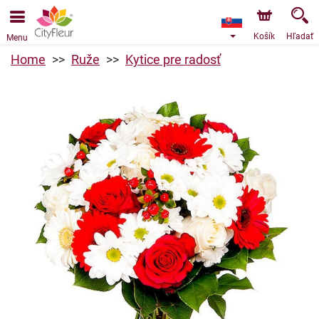
Objednávky prijímame prostredníctvom nášho e-shopu.
Najskorší možný termín doručenia je od 10.8.2026 z
dôvodu dovolenky.
Košík
Hľadať
Menu
Home
Ruže
Kytice pre radosť