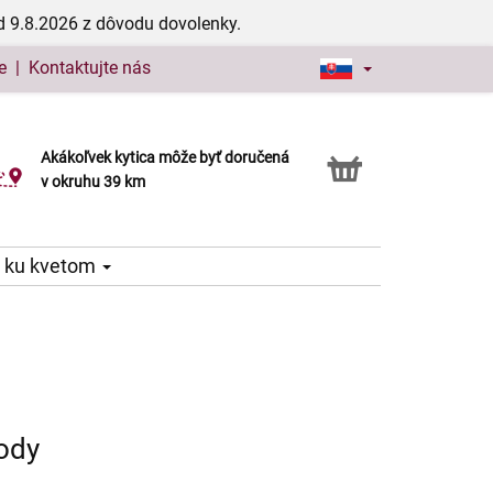
d 9.8.2026 z dôvodu dovolenky.
e
|
Kontaktujte nás
Akákoľvek kytica môže byť doručená
Služba Click & Collect
v okruhu 39 km
 ku kvetom
vody