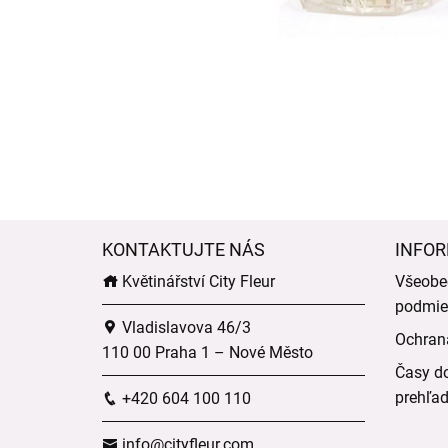
KONTAKTUJTE NÁS
INFOR
Květinářství City Fleur
Všeobe
podmie
Vladislavova 46/3
Ochran
110 00 Praha 1 – Nové Město
Časy do
prehľa
+420 604 100 110
info@cityfleur.com