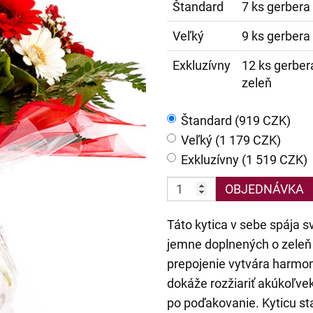
Štandard
7 ks gerbera 
Veľký
9 ks gerbera 
Exkluzívny
12 ks gerbera
zeleň
Štandard (919 CZK)
Veľký (1 179 CZK)
Exkluzívny (1 519 CZK)
OBJEDNÁVKA
Táto kytica v sebe spája s
jemne doplnených o zeleň
prepojenie vytvára harmon
dokáže rozžiariť akúkoľvek
po poďakovanie. Kyticu star