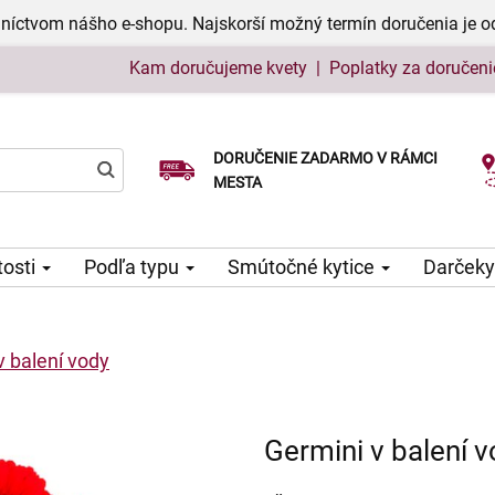
níctvom nášho e-shopu. Najskorší možný termín doručenia je o
Kam doručujeme kvety
|
Poplatky za doručeni
DORUČENIE ZADARMO V RÁMCI
Vyberte si dátum doručenia
MESTA
tosti
Podľa typu
Smútočné kytice
Darčeky
v balení vody
Germini v balení 