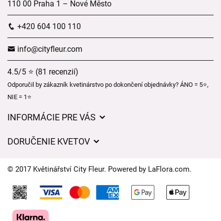
110 00 Praha 1 – Nové Město
+420 604 100 110
info@cityfleur.com
4.5/5 ⭐ (81 recenzií)
Odporučil by zákazník kvetinárstvo po dokončení objednávky? ÁNO = 5⭐,
NIE = 1⭐
INFORMÁCIE PRE VÁS
Všeobecné obchodné podmienky
DORUČENIE KVETOV
Ochrana osobných údajov
Poplatky za doručenie
Časy doručenia kvetov – prehľad možností
© 2017 Květinářství City Fleur. Powered by
LaFlora.com
.
Kam doručujeme kvety
Súbory cookie
Kontaktujte nás