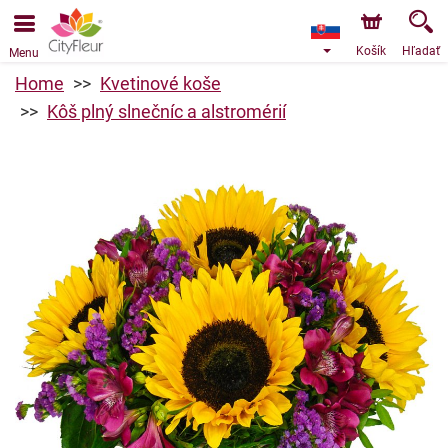
Objednávky prijímame prostredníctvom nášho e-shopu.
Najskorší možný termín doručenia je od 7.8.2026 z dôvodu
dovolenky.
Košík
Hľadať
Menu
Home
Kvetinové koše
Kôš plný slnečníc a alstromérií