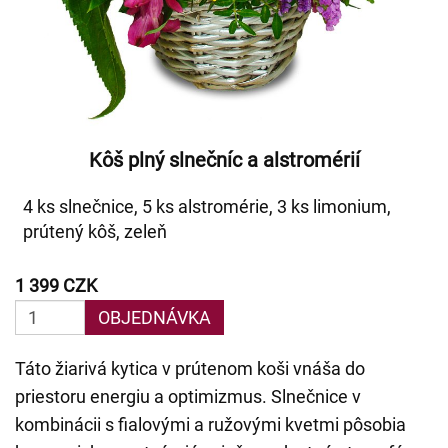
Kôš plný slnečníc a alstromérií
4 ks slnečnice, 5 ks alstromérie, 3 ks limonium,
prútený kôš, zeleň
1 399 CZK
OBJEDNÁVKA
Táto žiarivá kytica v prútenom koši vnáša do
priestoru energiu a optimizmus. Slnečnice v
kombinácii s fialovými a ružovými kvetmi pôsobia