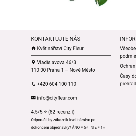
KONTAKTUJTE NÁS
INFOR
Květinářství City Fleur
Všeobe
podmie
Vladislavova 46/3
Ochran
110 00 Praha 1 – Nové Město
Časy do
prehľa
+420 604 100 110
info@cityfleur.com
4.5/5 ⭐ (82 recenzií)
Odporučil by zákazník kvetinárstvo po
dokončení objednávky? ÁNO = 5⭐, NIE = 1⭐