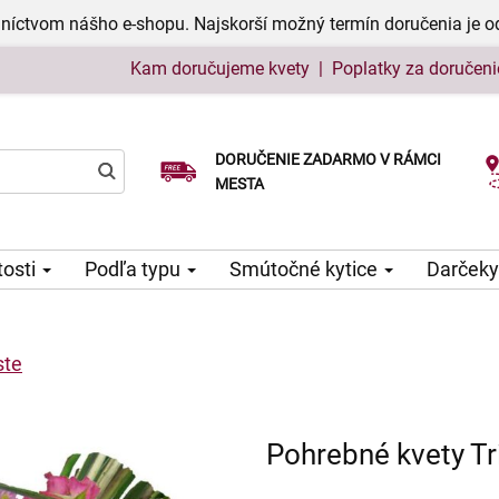
níctvom nášho e-shopu. Najskorší možný termín doručenia je o
Kam doručujeme kvety
|
Poplatky za doručeni
DORUČENIE ZADARMO V RÁMCI
Vyberte si dátum doručenia
MESTA
tosti
Podľa typu
Smútočné kytice
Darčeky
ste
Pohrebné kvety Tr