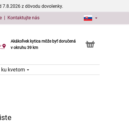
d 7.8.2026 z dôvodu dovolenky.
e
|
Kontaktujte nás
Akákoľvek kytica môže byť doručená
Služba Click & Collect
v okruhu 39 km
 ku kvetom
iste