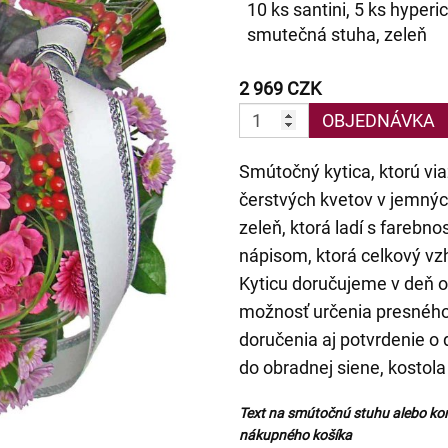
10 ks santini, 5 ks hyperi
smutečná stuha, zeleň
2 969 CZK
OBJEDNÁVKA
Smútočný kytica, ktorú vi
čerstvých kvetov v jemnýc
zeleň, ktorá ladí s farebn
nápisom, ktorá celkový vzh
Kyticu doručujeme v deň o
možnosť určenia presného
doručenia aj potvrdenie o
do obradnej siene, kostola
Text na smútočnú stuhu alebo ko
nákupného košíka