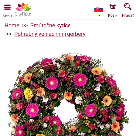
Objednávky prijímame prostredníctvom nášho e-shopu.
Najskorší možný termín doručenia je od 9.8.2026 z dôvodu
dovolenky.
Košík
Hľadať
Menu
Home
Smútočné kytice
Pohrebný veniec mini gerbery