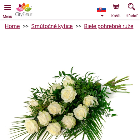
Objednávky prijímame prostredníctvom nášho e-shopu.
Najskorší možný termín doručenia je od 10.8.2026 z
dôvodu dovolenky.
Košík
Hľadať
Menu
Home
Smútočné kytice
Biele pohrebné ruže