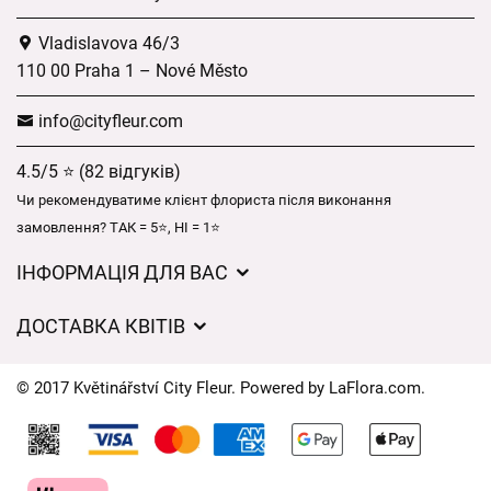
Vladislavova 46/3
110 00 Praha 1 – Nové Město
info@cityfleur.com
4.5/5 ⭐ (82 відгуків)
Чи рекомендуватиме клієнт флориста після виконання
замовлення? ТАК = 5⭐, НІ = 1⭐
ІНФОРМАЦІЯ ДЛЯ ВАС
Загальні умови ведення господарської діяльності
ДОСТАВКА КВІТІВ
Захист персональних даних
Вартість доставки
Час доставки квітів – огляд можливостей
© 2017 Květinářství City Fleur. Powered by
LaFlora.com
.
Куди ми доставляємо квіти
Файли cookie
Контакти