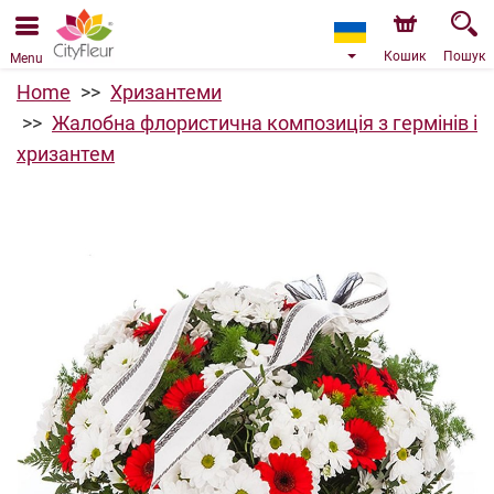
Ми приймаємо замовлення через наш інтернет-
магазин. Найближча можлива дата доставки —
10.08.2026 у зв’язку з відпусткою.
Кошик
Пошук
Menu
Home
Хризантеми
Жалобна флористична композиція з гермінів і
хризантем