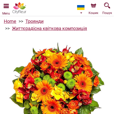
Ми приймаємо замовлення через наш інтернет-
магазин. Найближча можлива дата доставки —
07.08.2026 у зв’язку з відпусткою.
Кошик
Пошук
Menu
Home
Троянди
Життєрадісна квіткова композиція