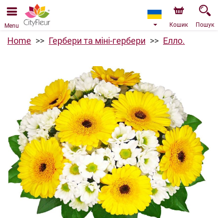
Ми приймаємо замовлення через наш інтернет-
магазин. Найближча можлива дата доставки —
09.08.2026 у зв’язку з відпусткою.
Кошик
Пошук
Menu
Home
Гербери та міні-гербери
Елло.