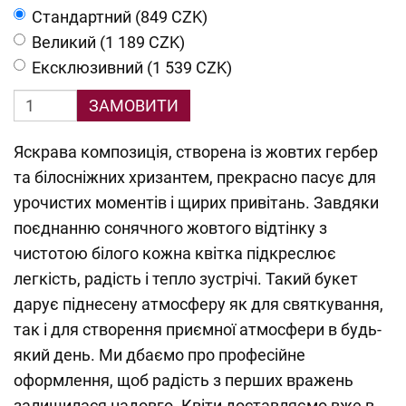
Cтандартний (849 CZK)
Великий (1 189 CZK)
Ексклюзивний (1 539 CZK)
ЗАМОВИТИ
Яскрава композиція, створена із жовтих гербер
та білосніжних хризантем, прекрасно пасує для
урочистих моментів і щирих привітань. Завдяки
поєднанню сонячного жовтого відтінку з
чистотою білого кожна квітка підкреслює
легкість, радість і тепло зустрічі. Такий букет
дарує піднесену атмосферу як для святкування,
так і для створення приємної атмосфери в будь-
який день. Ми дбаємо про професійне
оформлення, щоб радість з перших вражень
залишилася надовго. Квіти доставляємо вже в