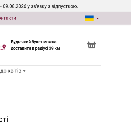
9.08.2026 у зв’язку з відпусткою.
онтакти
Будь-який букет можна
Послуга Click & Collect
доставити в радіусі 39 км
до квітів
сті