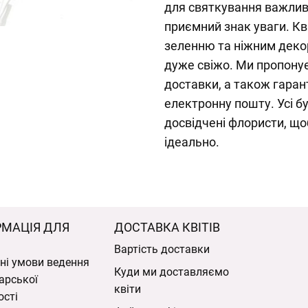
для святкування важливи
приємний знак уваги. Кв
зеленню та ніжним деко
дуже свіжо. Ми пропону
доставки, а також гара
електронну пошту. Усі 
досвідчені флористи, щ
ідеально.
РМАЦІЯ ДЛЯ
ДОСТАВКА КВІТІВ
Вартість доставки
ні умови ведення
Куди ми доставляємо
арської
квіти
ості