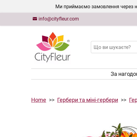
Ми приймаємо замовлення через на
info@cityfleur.com
За нагод
Home
Гербери та міні-гербери
Гер