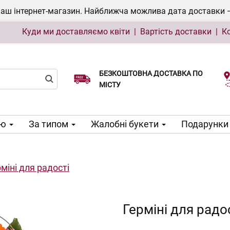
ш інтернет-магазин. Найближча можлива дата доставки — 0
Куди ми доставляємо квіти
|
Вартість доставки
|
К
БЕЗКОШТОВНА ДОСТАВКА ПО
Виберіть дату доставки
МІСТУ
ою
За типом
Жалобні букети
Подарунки 
міні для радості
Герміні для радо