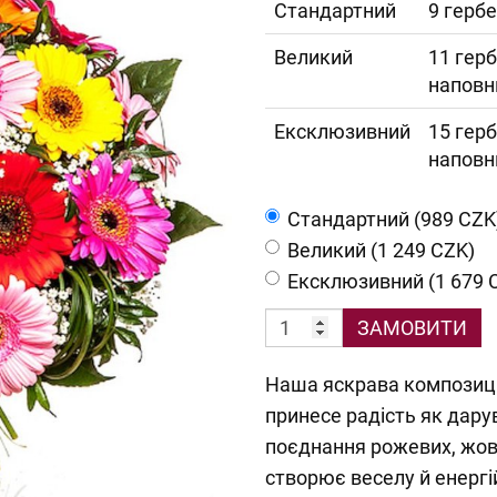
Cтандартний
9 гербе
Великий
11 герб
наповн
Ексклюзивний
15 герб
наповн
Cтандартний (989 CZK
Великий (1 249 CZK)
Ексклюзивний (1 679 
ЗАМОВИТИ
Наша яскрава композиція
принесе радість як дару
поєднання рожевих, жовт
створює веселу й енергі