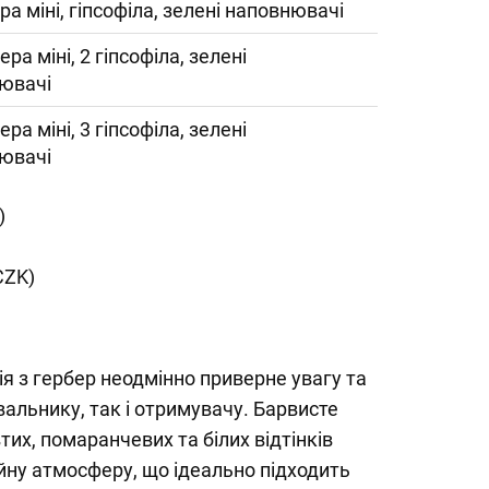
ра міні, гіпсофіла, зелені наповнювачі
ера міні, 2 гіпсофіла, зелені
ювачі
ера міні, 3 гіпсофіла, зелені
ювачі
)
CZK)
 з гербер неодмінно приверне увагу та
вальнику, так і отримувачу. Барвисте
их, помаранчевих та білих відтінків
йну атмосферу, що ідеально підходить