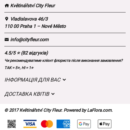
Květinářství City Fleur
Vladislavova 46/3
110 00 Praha 1 – Nové Město
info@cityfleur.com
4.5/5 ⭐ (82 відгуків)
Чи рекомендуватиме клієнт флориста після виконання замовлення?
ТАК = 5⭐, НІ = 1⭐
ІНФОРМАЦІЯ ДЛЯ ВАС
Загальні умови ведення господарської діяльності
ДОСТАВКА КВІТІВ
Захист персональних даних
Вартість доставки
Час доставки квітів – огляд можливостей
© 2017 Květinářství City Fleur. Powered by
LaFlora.com
.
Куди ми доставляємо квіти
Файли cookie