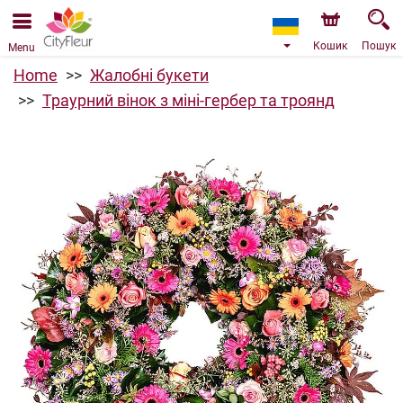
Ми приймаємо замовлення через наш інтернет-
магазин. Найближча можлива дата доставки —
07.08.2026 у зв’язку з відпусткою.
Кошик
Пошук
Menu
Home
Жалобні букети
Траурний вінок з міні-гербер та троянд