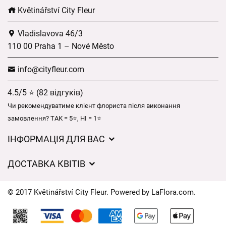
Květinářství City Fleur
Vladislavova 46/3
110 00 Praha 1 – Nové Město
info@cityfleur.com
4.5/5 ⭐ (82 відгуків)
Чи рекомендуватиме клієнт флориста після виконання
замовлення? ТАК = 5⭐, НІ = 1⭐
ІНФОРМАЦІЯ ДЛЯ ВАС
Загальні умови ведення господарської діяльності
ДОСТАВКА КВІТІВ
Захист персональних даних
Вартість доставки
Час доставки квітів – огляд можливостей
© 2017 Květinářství City Fleur. Powered by
LaFlora.com
.
Куди ми доставляємо квіти
Файли cookie