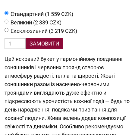
Cтандартний (1 559 CZK)
Великий (2 389 CZK)
Ексклюзивний (3 219 CZK)
ЗАМОВИТИ
Цей яскравий букет у гармонійному поєднанні
соняшників і червоних троянд створює
атмосферу радості, тепла та щирості. Жовті
соняшники разом із насичено-червоними
трояндами виглядають дуже ефектно й
підкреслюють урочистість кожної події — будь то
день народження, подяка чи привітання для
коханої людини. Жива зелень додає композиції
свіжості та динаміки. Особливо рекомендуємо
цей букет для тих, хто бажає подарувати не