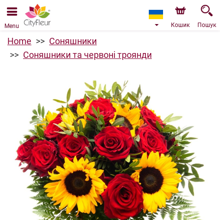
Ми приймаємо замовлення через наш інтернет-
магазин. Найближча можлива дата доставки —
10.08.2026 у зв’язку з відпусткою.
Кошик
Пошук
Menu
Home
Соняшники
Соняшники та червоні троянди