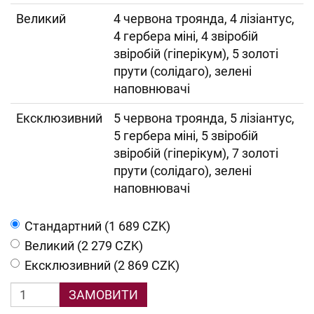
Великий
4 червона троянда, 4 лізіантус,
4 гербера міні, 4 звіробій
звіробій (гіперікум), 5 золоті
прути (солідаго), зелені
наповнювачі
Ексклюзивний
5 червона троянда, 5 лізіантус,
5 гербера міні, 5 звіробій
звіробій (гіперікум), 7 золоті
прути (солідаго), зелені
наповнювачі
Cтандартний (1 689 CZK)
Великий (2 279 CZK)
Ексклюзивний (2 869 CZK)
ЗАМОВИТИ