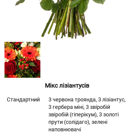
Мікс лізіантусів
Cтандартний
3 червона троянда, 3 лізіантус,
3 гербера міні, 3 звіробій
звіробій (гіперікум), 3 золоті
прути (солідаго), зелені
наповнювачі