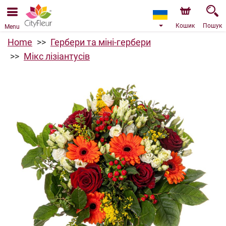
Ми приймаємо замовлення через наш інтернет-
магазин. Найближча можлива дата доставки —
09.08.2026 у зв’язку з відпусткою.
Кошик
Пошук
Menu
Home
Гербери та міні-гербери
Мікс лізіантусів