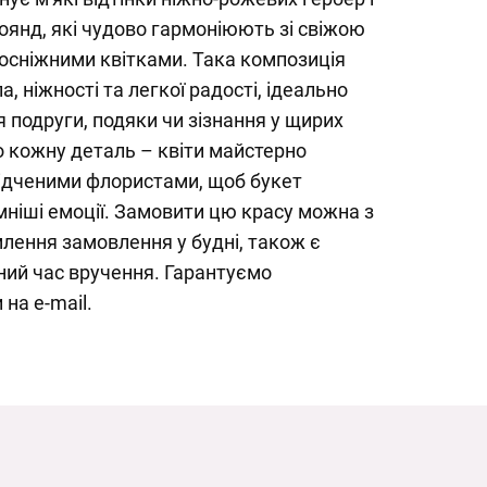
янд, які чудово гармоніюють зі свіжою
осніжними квітками. Така композиція
 ніжності та легкої радості, ідеально
я подруги, подяки чи зізнання у щирих
о кожну деталь – квіти майстерно
ідченими флористами, щоб букет
ніші емоції. Замовити цю красу можна з
лення замовлення у будні, також є
ний час вручення. Гарантуємо
на e-mail.