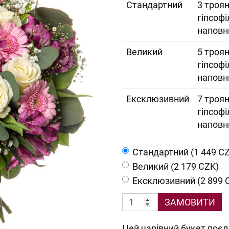
Cтандартний
3 троян
гіпсофі
наповн
Великий
5 троян
гіпсофі
наповн
Ексклюзивний
7 троян
гіпсофі
наповн
Cтандартний (1 449 C
Великий (2 179 CZK)
Ексклюзивний (2 899 
ЗАМОВИТИ
Цей чарівний букет поєдн