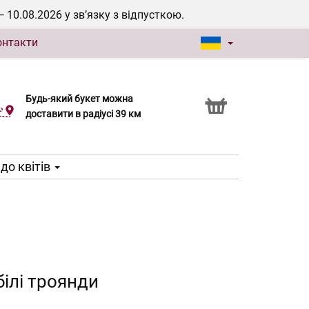
0.08.2026 у зв’язку з відпусткою.
онтакти
Будь-який букет можна
Послуга Click & Collect
доставити в радіусі 39 км
до квітів
білі троянди