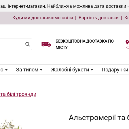
ш інтернет-магазин. Найближча можлива дата доставки — 1
Куди ми доставляємо квіти
|
Вартість доставки
|
К
БЕЗКОШТОВНА ДОСТАВКА ПО
Виберіть дату доставки
МІСТУ
ою
За типом
Жалобні букети
Подарунки 
та білі троянди
Альстромерії та 