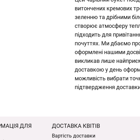
витончених кремових тро
зеленню та дрібними біл
створює атмосферу тепла,
підходить для привітанн
почуттях. Ми дбаємо пр
оформлені нашими досв
викликав лише найприєм
доставкою у день оформ
можливість вибрати точ
підтвердження доставки 
РМАЦІЯ ДЛЯ
ДОСТАВКА КВІТІВ
Вартість доставки