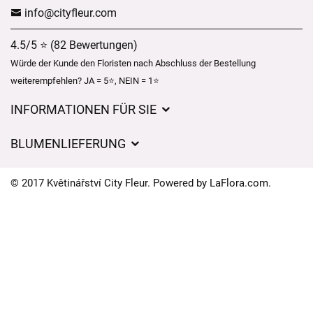
info@cityfleur.com
4.5/5 ⭐ (82 Bewertungen)
Würde der Kunde den Floristen nach Abschluss der Bestellung
weiterempfehlen? JA = 5⭐, NEIN = 1⭐
INFORMATIONEN FÜR SIE
Geschäftsbedingungen
BLUMENLIEFERUNG
Datenschutz
Liefergebühren
Lieferzeiten für Blumen – Übersicht der Möglichkeiten
© 2017 Květinářství City Fleur. Powered by
LaFlora.com
.
Wohin wir Blumen liefern
Cookies
Kontakt