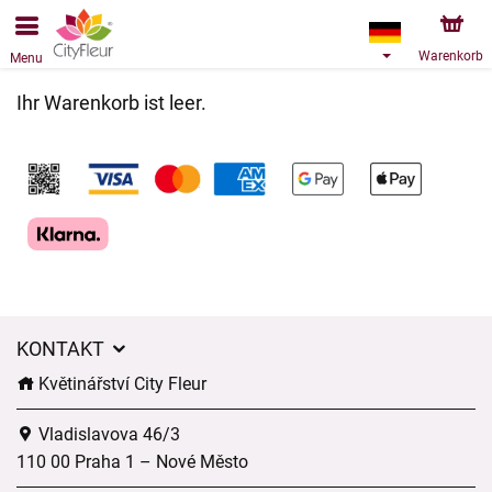
Bestellungen über unseren Onlineshop nehmen wir gerne
entgegen. Der frühestmögliche Liefertermin ist ab dem
10.08.2026 aufgrund von Betriebsurlaub.
Warenkorb
Menu
Ihr Warenkorb ist leer.
KONTAKT
Květinářství City Fleur
Vladislavova 46/3
110 00 Praha 1 – Nové Město