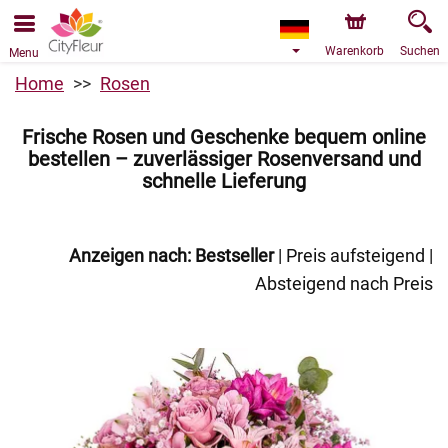
Bestellungen über unseren Onlineshop nehmen wir gerne
entgegen. Der frühestmögliche Liefertermin ist ab dem
11.08.2026 aufgrund von Betriebsurlaub.
Warenkorb
Suchen
Menu
Home
Rosen
Frische Rosen und Geschenke bequem online
bestellen – zuverlässiger Rosenversand und
schnelle Lieferung
Anzeigen nach:
Bestseller
|
Preis aufsteigend
|
Absteigend nach Preis