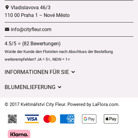
Vladislavova 46/3
110 00 Praha 1 – Nové Město
info@cityfleur.com
4.5/5 ⭐ (82 Bewertungen)
Würde der Kunde den Floristen nach Abschluss der Bestellung
weiterempfehlen? JA = 5⭐, NEIN = 1⭐
INFORMATIONEN FÜR SIE
Geschäftsbedingungen
BLUMENLIEFERUNG
Datenschutz
Liefergebühren
Lieferzeiten für Blumen – Übersicht der Möglichkeiten
© 2017 Květinářství City Fleur. Powered by
LaFlora.com
.
Wohin wir Blumen liefern
Cookies
Kontakt