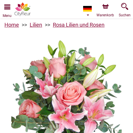
Bestellungen über unseren Onlineshop nehmen wir gerne
entgegen. Der frühestmögliche Liefertermin ist ab dem
10.08.2026 aufgrund von Betriebsurlaub.
Warenkorb
Suchen
Menu
Home
Lilien
Rosa Lilien und Rosen