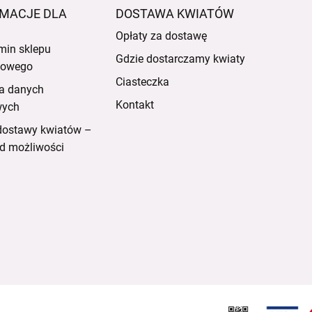
MACJE DLA
DOSTAWA KWIATÓW
Opłaty za dostawę
min sklepu
Gdzie dostarczamy kwiaty
etowego
Ciasteczka
a danych
Kontakt
wych
dostawy kwiatów –
d możliwości