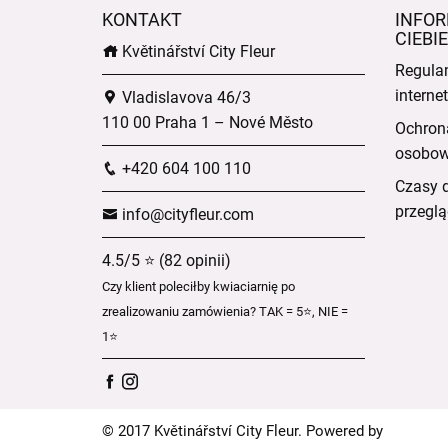
KONTAKT
INFOR
CIEBIE
Květinářství City Fleur
Regula
intern
Vladislavova 46/3
110 00 Praha 1 – Nové Město
Ochron
osobo
+420 604 100 110
Czasy 
przeglą
info@cityfleur.com
4.5/5 ⭐ (82 opinii)
Czy klient poleciłby kwiaciarnię po
zrealizowaniu zamówienia? TAK = 5⭐, NIE =
1⭐
© 2017 Květinářství City Fleur. Powered by