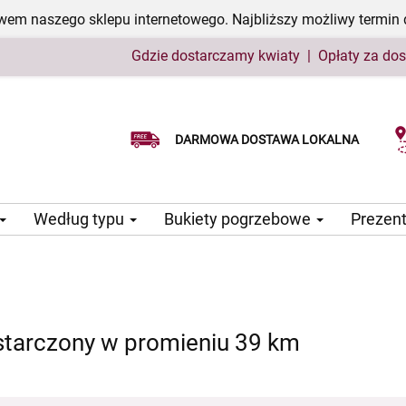
em naszego sklepu internetowego. Najbliższy możliwy termin 
Gdzie dostarczamy kwiaty
|
Opłaty za do
Wybierz datę dostawy
DARMOWA DOSTAWA LOKALNA
Według typu
Bukiety pogrzebowe
Prezen
starczony w promieniu 39 km