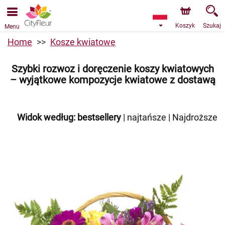
Przyjmujemy zamówienia za pośrednictwem naszego
sklepu internetowego. Najbliższy możliwy termin dostawy
to 09.08.2026 z powodu urlopu.
Koszyk
Szukaj
Menu
Home
Kosze kwiatowe
Szybki rozwoz i doręczenie koszy kwiatowych
– wyjątkowe kompozycje kwiatowe z dostawą
Widok według:
bestsellery
|
najtańsze
|
Najdroższe