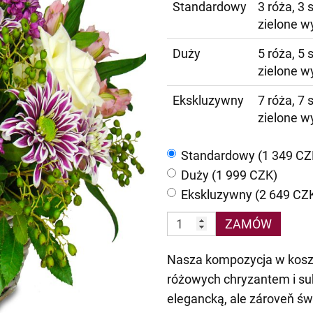
Standardowy
3 róża, 3 
zielone w
Duży
5 róża, 5 
zielone w
Ekskluzywny
7 róża, 7 
zielone w
Standardowy (1 349 CZ
Duży (1 999 CZK)
Ekskluzywny (2 649 CZ
ZAMÓW
Nasza kompozycja w koszu 
różowych chryzantem i sub
elegancką, ale zároveň świe