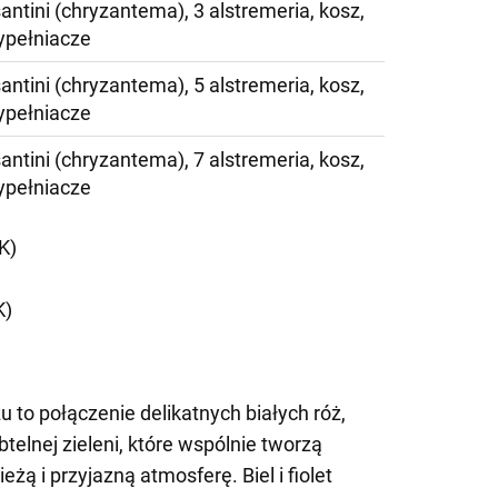
santini (chryzantema), 3 alstremeria, kosz,
ypełniacze
santini (chryzantema), 5 alstremeria, kosz,
ypełniacze
santini (chryzantema), 7 alstremeria, kosz,
ypełniacze
K)
K)
to połączenie delikatnych białych róż,
telnej zieleni, które wspólnie tworzą
żą i przyjazną atmosferę. Biel i fiolet