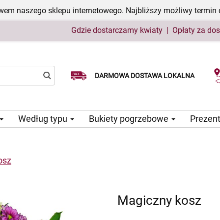
em naszego sklepu internetowego. Najbliższy możliwy termin 
Gdzie dostarczamy kwiaty
|
Opłaty za do
Wybierz datę dostawy
DARMOWA DOSTAWA LOKALNA
Według typu
Bukiety pogrzebowe
Prezen
osz
Magiczny kosz