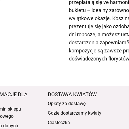
przeplatają się ve harmoni
bukietu – idealny zarówno 
wyjątkowe okazje. Kosz na
prezentuje się jako ozdo
dni robocze, a możesz ust
dostarczenia zapewniamě
kompozycje są zawsze pro
doświadczonych florystów
MACJE DLA
DOSTAWA KWIATÓW
Opłaty za dostawę
min sklepu
Gdzie dostarczamy kwiaty
etowego
Ciasteczka
a danych