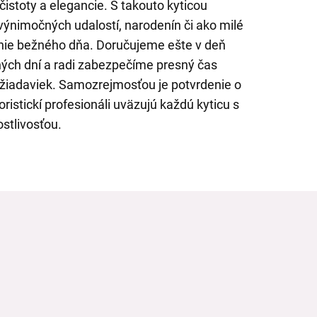
čistoty a elegancie. S takouto kyticou
výnimočných udalostí, narodenín či ako milé
nie bežného dňa. Doručujeme ešte v deň
ých dní a radi zabezpečíme presný čas
žiadaviek. Samozrejmosťou je potvrdenie o
ristickí profesionáli uväzujú každú kyticu s
stlivosťou.