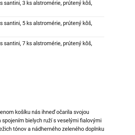
ks santini, 3 ks alstromérie, prútený kôš,
ks santini, 5 ks alstromérie, prútený kôš,
ks santini, 7 ks alstromérie, prútený kôš,
tenom košíku nás ihneď očarila svojou
pojením bielych ruží s veselými fialovými
iežich tónov a nádherného zeleného doplnku