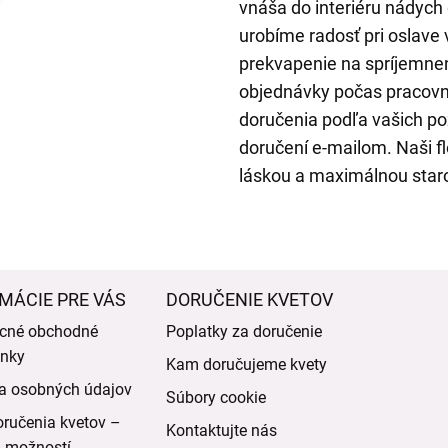
vnáša do interiéru nádych 
urobíme radosť pri oslave 
prekvapenie na spríjemne
objednávky počas pracovn
doručenia podľa vašich po
doručení e-mailom. Naši flo
láskou a maximálnou staro
MÁCIE PRE VÁS
DORUČENIE KVETOV
cné obchodné
Poplatky za doručenie
nky
Kam doručujeme kvety
a osobných údajov
Súbory cookie
ručenia kvetov –
Kontaktujte nás
d možností