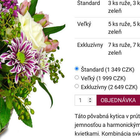
Štandard
3 ks ruže, 3 
zeleň
Veľký
5 ks ruže, 5 
zeleň
Exkluzívny
7 ks ruže, 7 
zeleň
Štandard (1 349 CZK)
Veľký (1 999 CZK)
Exkluzívny (2 649 CZK)
OBJEDNÁVKA
Táto pôvabná kytica v prú
jemnosťou a harmonickým s
kvietkami. Kombinácia sv