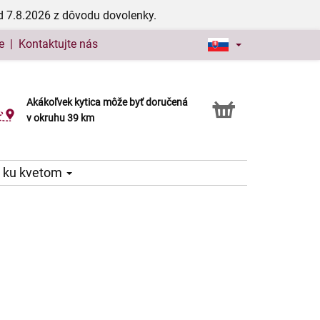
d 7.8.2026 z dôvodu dovolenky.
e
|
Kontaktujte nás
Akákoľvek kytica môže byť doručená
Služba Click & Collect
v okruhu 39 km
 ku kvetom