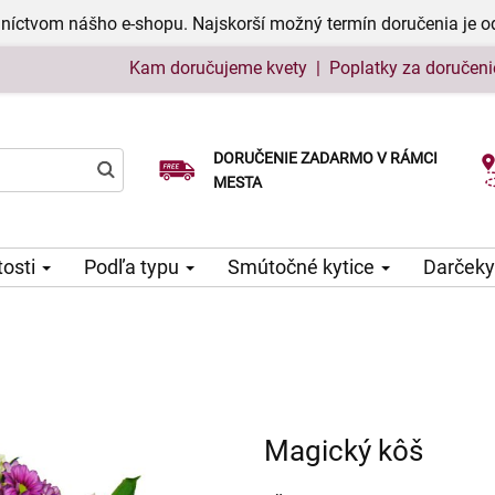
níctvom nášho e-shopu. Najskorší možný termín doručenia je o
Kam doručujeme kvety
|
Poplatky za doručeni
DORUČENIE ZADARMO V RÁMCI
Vyberte si dátum doručenia
MESTA
tosti
Podľa typu
Smútočné kytice
Darčeky
Magický kôš