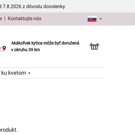
d 7.8.2026 z dôvodu dovolenky.
e
|
Kontaktujte nás
Akákoľvek kytica môže byť doručená
Služba Click & Collect
v okruhu 39 km
 ku kvetom
produkt.