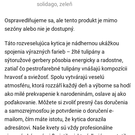
solidago, zeleň
Ospravedlňujeme sa, ale tento produkt je mimo
sezóny alebo nie je dostupný.
Táto rozveselujúca kytica je nádhernou ukážkou
spojenia výrazných farieb – žlté tulipány a
sýtoružové gerbery pôsobia energicky a radostne,
zatiaľ čo pestrofarebné tulipány vnášajú kompozícii
hravosť a sviežosť. Spolu vytvárajú veselú
atmosféru, ktorá rozzáří každý deň a výborne sa hodí
ako milé prekvapenie k narodeninám, oslave aj ako
poďakovanie. Môžete si zvoliť presný čas doručenia
a samozrejmosťou je potvrdenie o doručení e-
mailom, čím máte istotu, že kytica dorazila
adresátovi. Naše kvety sú vždy profesionálne