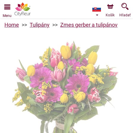
Objednávky prijímame prostredníctvom nášho e-shopu.
Najskorší možný termín doručenia je od 9.8.2026 z dôvodu
dovolenky.
Košík
Hľadať
Menu
Home
Tulipány
Zmes gerber a tulipánov