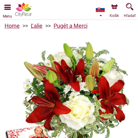
Objednávky prijímame prostredníctvom nášho e-shopu.
Najskorší možný termín doručenia je od 7.8.2026 z dôvodu
dovolenky.
Košík
Hľadať
Menu
Home
Ľalie
Pugét a Merci