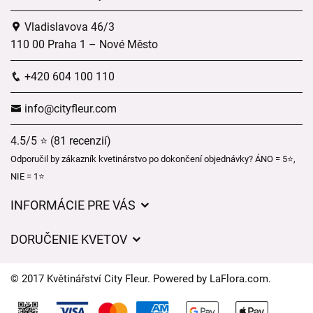
Vladislavova 46/3
110 00 Praha 1 – Nové Město
+420 604 100 110
info@cityfleur.com
4.5/5 ⭐ (81 recenzií)
Odporučil by zákazník kvetinárstvo po dokončení objednávky? ÁNO = 5⭐,
NIE = 1⭐
INFORMÁCIE PRE VÁS
Všeobecné obchodné podmienky
DORUČENIE KVETOV
Ochrana osobných údajov
Poplatky za doručenie
Časy doručenia kvetov – prehľad možností
© 2017 Květinářství City Fleur. Powered by
LaFlora.com
.
Kam doručujeme kvety
Súbory cookie