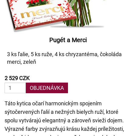
Pugét a Merci
3 ks ľalie, 5 ks ruže, 4 ks chryzantéma, čokoláda
merci, zeleň
2 529 CZK
OBJEDNÁVKA
Táto kytica očarí harmonickým spojením
sýtočervených ľalií a nežných bielych ruží, ktoré
spolu vytvárajú elegantný a zároveň svieži dojem.
Výrazné farby zvýrazňujú krásu každej príležitosti,