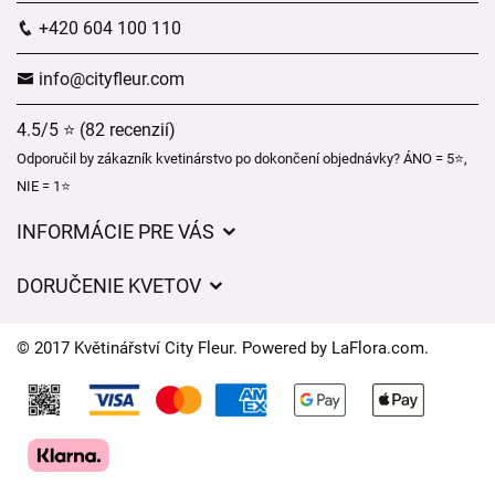
+420 604 100 110
info@cityfleur.com
4.5/5 ⭐ (82 recenzií)
Odporučil by zákazník kvetinárstvo po dokončení objednávky? ÁNO = 5⭐,
NIE = 1⭐
INFORMÁCIE PRE VÁS
Všeobecné obchodné podmienky
DORUČENIE KVETOV
Ochrana osobných údajov
Poplatky za doručenie
Časy doručenia kvetov – prehľad možností
© 2017 Květinářství City Fleur. Powered by
LaFlora.com
.
Kam doručujeme kvety
Súbory cookie
Kontaktujte nás