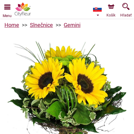
Objednávky prijímame prostredníctvom nášho e-shopu.
Najskorší možný termín doručenia je od 10.8.2026 z
dôvodu dovolenky.
Košík
Hľadať
Menu
Home
Slnečnice
Gemini