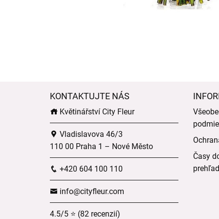
KONTAKTUJTE NÁS
INFOR
Květinářství City Fleur
Všeobe
podmie
Vladislavova 46/3
Ochran
110 00 Praha 1 – Nové Město
Časy do
prehľa
+420 604 100 110
info@cityfleur.com
4.5/5 ⭐ (82 recenzií)