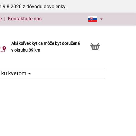
d 9.8.2026 z dôvodu dovolenky.
e
|
Kontaktujte nás
Akákoľvek kytica môže byť doručená
Služba Click & Collect
v okruhu 39 km
 ku kvetom