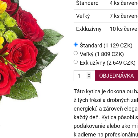
Štandard
4 ks červené
Veľký
7 ks červené
Exkluzívny
10 ks červen
Štandard (1 129 CZK)
Veľký (1 809 CZK)
Exkluzívny (2 649 CZK)
OBJEDNÁVKA
Táto kytica je dokonalou h
žltých frézií a drobných z
energickú a zároveň elega
každý deň. Kytica pôsobí sl
poďakovanie alebo ako mil
kladieme na profesionálnu