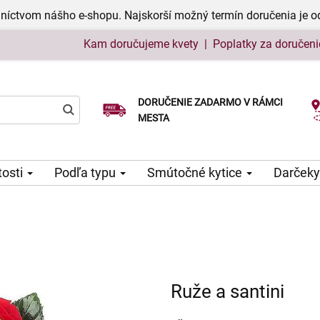
níctvom nášho e-shopu. Najskorší možný termín doručenia je o
Kam doručujeme kvety
|
Poplatky za doručeni
DORUČENIE ZADARMO V RÁMCI
Vyberte si dátum doručenia
MESTA
tosti
Podľa typu
Smútočné kytice
Darčeky
Ruže a santini