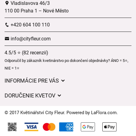
Vladislavova 46/3
110 00 Praha 1 – Nové Město
+420 604 100 110
info@cityfleur.com
4.5/5 ⭐ (82 recenzií)
Odporučil by zákazník kvetinárstvo po dokončení objednávky? ÁNO = 5⭐,
NIE = 1⭐
INFORMÁCIE PRE VÁS
Všeobecné obchodné podmienky
DORUČENIE KVETOV
Ochrana osobných údajov
Poplatky za doručenie
Časy doručenia kvetov – prehľad možností
© 2017 Květinářství City Fleur. Powered by
LaFlora.com
.
Kam doručujeme kvety
Súbory cookie
Kontaktujte nás