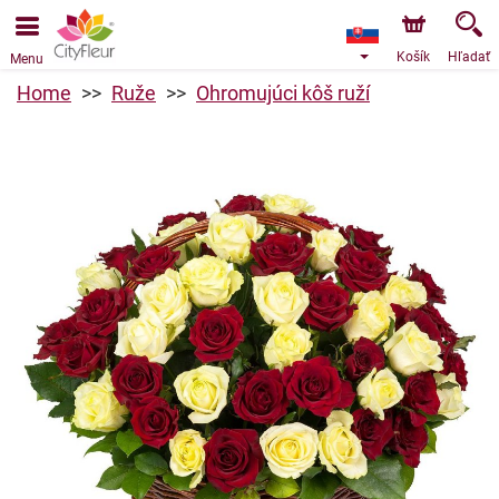
Objednávky prijímame prostredníctvom nášho e-shopu.
Najskorší možný termín doručenia je od 9.8.2026 z dôvodu
dovolenky.
Košík
Hľadať
Menu
Home
Ruže
Ohromujúci kôš ruží