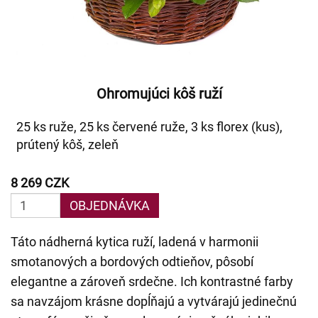
Ohromujúci kôš ruží
25 ks ruže, 25 ks červené ruže, 3 ks florex (kus),
prútený kôš, zeleň
8 269 CZK
OBJEDNÁVKA
Táto nádherná kytica ruží, ladená v harmonii
smotanových a bordových odtieňov, pôsobí
elegantne a zároveň srdečne. Ich kontrastné farby
sa navzájom krásne dopĺňajú a vytvárajú jedinečnú