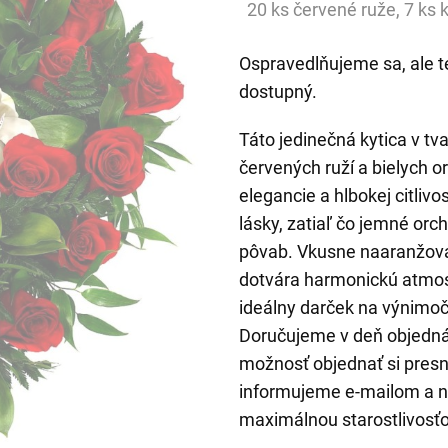
20 ks červené ruže, 7 ks 
Ospravedlňujeme sa, ale t
dostupný.
Táto jedinečná kytica v t
červených ruží a bielych o
elegancie a hlbokej citliv
lásky, zatiaľ čo jemné orc
pôvab. Vkusne naaranžovan
dotvára harmonickú atmosfé
ideálny darček na výnimočn
Doručujeme v deň objedn
možnosť objednať si presn
informujeme e-mailom a naš
maximálnou starostlivosť