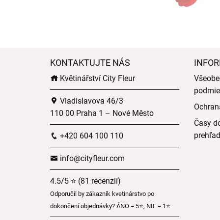
KONTAKTUJTE NÁS
INFOR
Květinářství City Fleur
Všeobe
podmie
Vladislavova 46/3
Ochran
110 00 Praha 1 – Nové Město
Časy do
prehľa
+420 604 100 110
info@cityfleur.com
4.5/5 ⭐ (81 recenzií)
Odporučil by zákazník kvetinárstvo po
dokončení objednávky? ÁNO = 5⭐, NIE = 1⭐