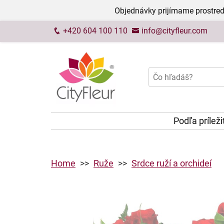
Objednávky prijímame prostred
+420 604 100 110
info@cityfleur.com
Podľa príleži
Home
Ruže
Srdce ruží a orchideí