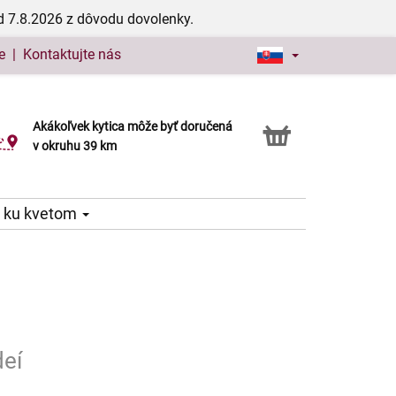
d 7.8.2026 z dôvodu dovolenky.
e
|
Kontaktujte nás
Akákoľvek kytica môže byť doručená
Služba Click & Collect
v okruhu 39 km
 ku kvetom
deí