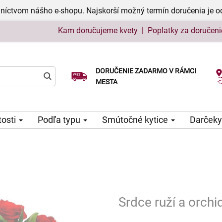
níctvom nášho e-shopu. Najskorší možný termín doručenia je o
Kam doručujeme kvety
|
Poplatky za doručeni
DORUČENIE ZADARMO V RÁMCI
Vyberte si dátum doručenia
MESTA
tosti
Podľa typu
Smútočné kytice
Darčeky
Srdce ruží a orchi