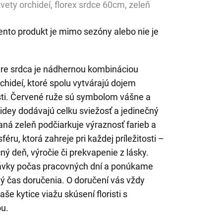
kvety orchideí, florex srdce 60cm, zeleň
ento produkt je mimo sezóny alebo nie je
vare srdca je nádhernou kombináciou
rchideí, ktoré spolu vytvárajú dojem
osti. Červené ruže sú symbolom vášne a
hidey dodávajú celku sviežosť a jedinečný
á zeleň podčiarkuje výraznosť farieb a
ru, ktorá zahreje pri každej príležitosti –
ý deň, výročie či prekvapenie z lásky.
ávky počas pracovných dní a ponúkame
ý čas doručenia. O doručení vás vždy
e kytice viažu skúsení floristi s
ou.