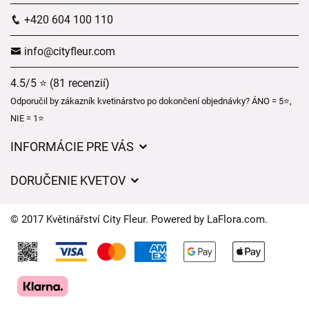
+420 604 100 110
info@cityfleur.com
4.5/5 ⭐ (81 recenzií)
Odporučil by zákazník kvetinárstvo po dokončení objednávky? ÁNO = 5⭐,
NIE = 1⭐
INFORMÁCIE PRE VÁS
Všeobecné obchodné podmienky
DORUČENIE KVETOV
Ochrana osobných údajov
Poplatky za doručenie
Časy doručenia kvetov – prehľad možností
© 2017 Květinářství City Fleur. Powered by
LaFlora.com
.
Kam doručujeme kvety
Súbory cookie
Kontaktujte nás