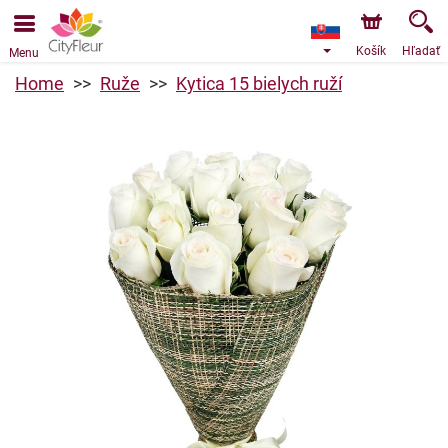
Objednávky prijímame prostredníctvom nášho e-shopu.
Najskorší možný termín doručenia je od 7.8.2026 z dôvodu
dovolenky.
Košík
Hľadať
Menu
Home
Ruže
Kytica 15 bielych ruží