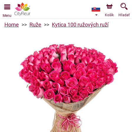
Objednávky prijímame prostredníctvom nášho e-shopu.
Najskorší možný termín doručenia je od 9.8.2026 z dôvodu
dovolenky.
Košík
Hľadať
Menu
Home
Ruže
Kytica 100 ružových ruží