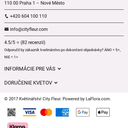
110 00 Praha 1 – Nové Město
+420 604 100 110
info@cityfleur.com
4.5/5 ⭐ (82 recenzií)
Odporučil by zákazník kvetinárstvo po dokončení objednávky? ÁNO = 5⭐,
NIE = 1⭐
INFORMÁCIE PRE VÁS
Všeobecné obchodné podmienky
DORUČENIE KVETOV
Ochrana osobných údajov
Poplatky za doručenie
Časy doručenia kvetov – prehľad možností
© 2017 Květinářství City Fleur. Powered by
LaFlora.com
.
Kam doručujeme kvety
Súbory cookie
Kontaktujte nás