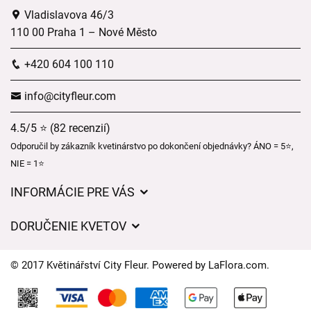
Vladislavova 46/3
110 00 Praha 1 – Nové Město
+420 604 100 110
info@cityfleur.com
4.5/5 ⭐ (82 recenzií)
Odporučil by zákazník kvetinárstvo po dokončení objednávky? ÁNO = 5⭐,
NIE = 1⭐
INFORMÁCIE PRE VÁS
Všeobecné obchodné podmienky
DORUČENIE KVETOV
Ochrana osobných údajov
Poplatky za doručenie
Časy doručenia kvetov – prehľad možností
© 2017 Květinářství City Fleur. Powered by
LaFlora.com
.
Kam doručujeme kvety
Súbory cookie