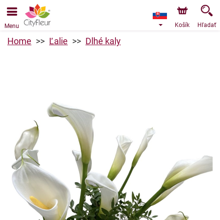
Objednávky prijímame prostredníctvom nášho e-shopu.
Najskorší možný termín doručenia je od 10.8.2026 z
dôvodu dovolenky.
Košík
Hľadať
Menu
Home
Ľalie
Dlhé kaly