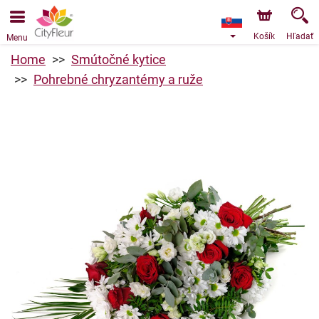
Objednávky prijímame prostredníctvom nášho e-shopu.
Najskorší možný termín doručenia je od 10.8.2026 z
dôvodu dovolenky.
Košík
Hľadať
Menu
Home
Smútočné kytice
Pohrebné chryzantémy a ruže