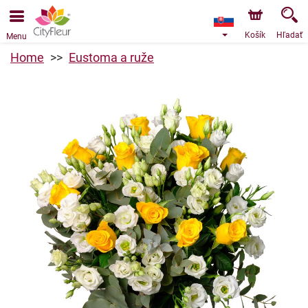
Objednávky prijímame prostredníctvom nášho e-shopu.
Najskorší možný termín doručenia je od 9.8.2026 z dôvodu
dovolenky.
Košík
Hľadať
Menu
Home
Eustoma a ruže