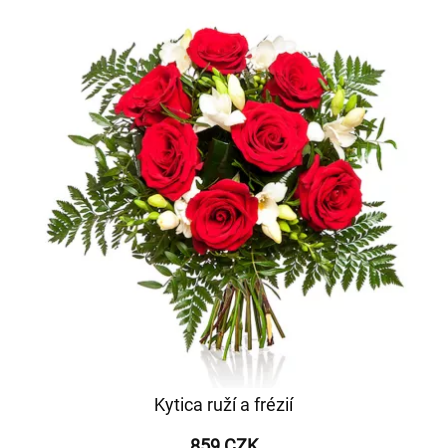
Kytica ruží a frézií
859 CZK