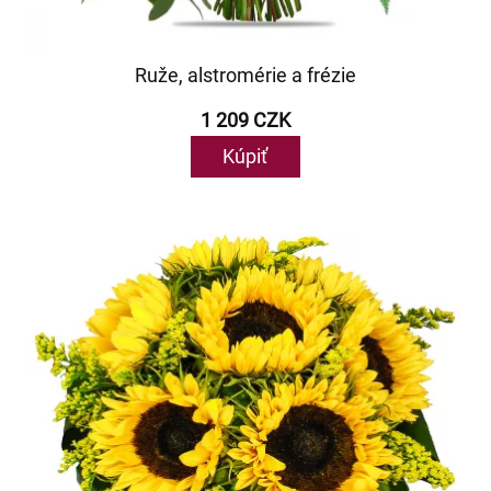
Ruže, alstromérie a frézie
1 209 CZK
Kúpiť