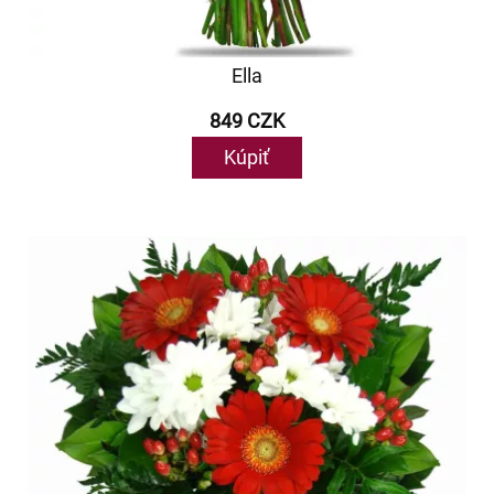
Ella
849 CZK
Kúpiť