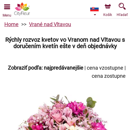
Objednávky prijímame prostredníctvom nášho e-shopu.
Najskorší možný termín doručenia je od 9.8.2026 z dôvodu
dovolenky.
Košík
Hľadať
Menu
Home
Vrané nad Vltavou
Rýchly rozvoz kvetov vo Vranom nad Vltavou s
doručením kvetín ešte v deň objednávky
Zobraziť podľa:
najpredávanejšie
|
cena vzostupne
|
cena zostupne