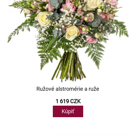
Ružové alstromérie a ruže
1 619 CZK
Kúpiť