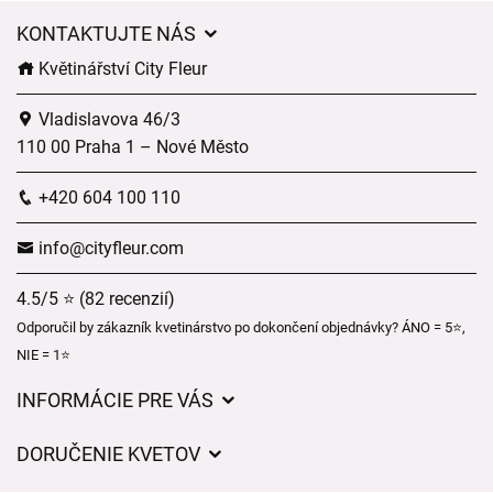
KONTAKTUJTE NÁS
Květinářství City Fleur
Vladislavova 46/3
110 00 Praha 1 – Nové Město
+420 604 100 110
info@cityfleur.com
4.5/5 ⭐ (82 recenzií)
Odporučil by zákazník kvetinárstvo po dokončení objednávky? ÁNO = 5⭐,
NIE = 1⭐
INFORMÁCIE PRE VÁS
Všeobecné obchodné podmienky
DORUČENIE KVETOV
Ochrana osobných údajov
Poplatky za doručenie