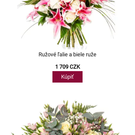
Ružové ľalie a biele ruže
1 709 CZK
Kúpiť