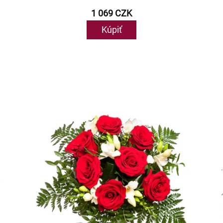
1 069 CZK
Kúpiť