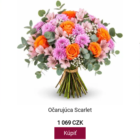
Očarujúca Scarlet
1 069 CZK
Kúpiť