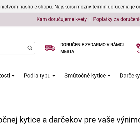
níctvom nášho e-shopu. Najskorší možný termín doručenia je o
Kam doručujeme kvety
|
Poplatky za doručeni
DORUČENIE ZADARMO V RÁMCI
Vyberte si dátum doručenia
MESTA
tosti
Podľa typu
Smútočné kytice
Darčeky
očnej kytice a darčekov pre vaše výnim