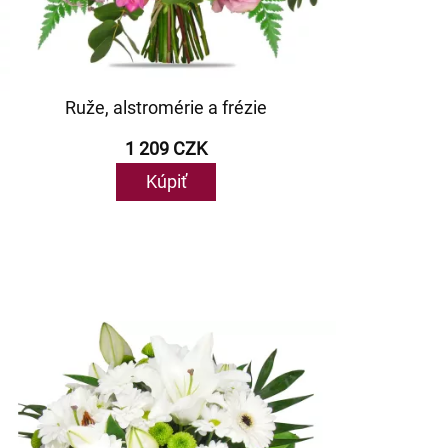
Ruže, alstromérie a frézie
1 209 CZK
Kúpiť