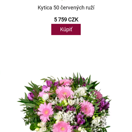
Kytica 50 červených ruží
5 759 CZK
Kúpiť