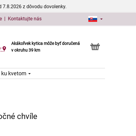
d 7.8.2026 z dôvodu dovolenky.
e
|
Kontaktujte nás
Akákoľvek kytica môže byť doručená
Služba Click & Collect
v okruhu 39 km
 ku kvetom
očné chvíle