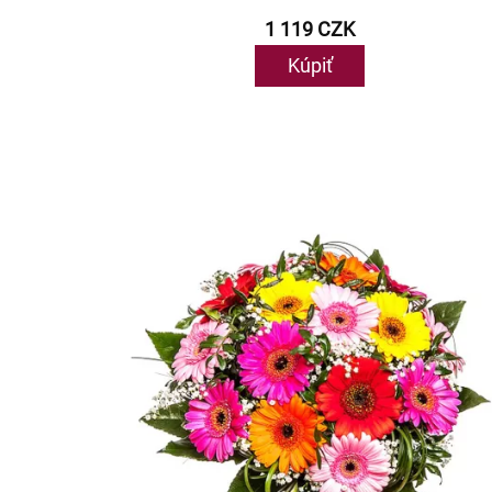
1 119 CZK
Kúpiť