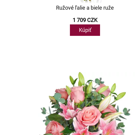
Ružové ľalie a biele ruže
1 709 CZK
Kúpiť