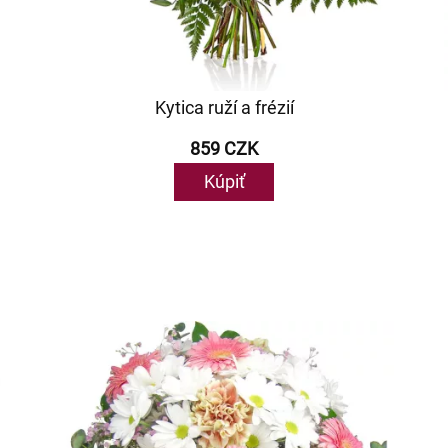
Kytica ruží a frézií
859 CZK
Kúpiť