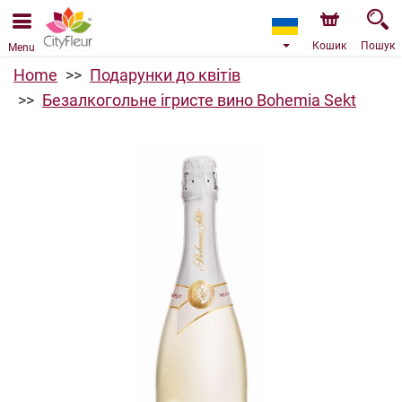
Ми приймаємо замовлення через наш інтернет-
магазин. Найближча можлива дата доставки —
09.08.2026 у зв’язку з відпусткою.
Кошик
Пошук
Menu
Home
Подарунки до квітів
Безалкогольне ігристе вино Bohemia Sekt