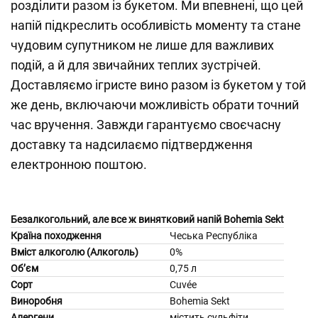
розділити разом із букетом. Ми впевнені, що цей
напій підкреслить особливість моменту та стане
чудовим супутником не лише для важливих
подій, а й для звичайних теплих зустрічей.
Доставляємо ігристе вино разом із букетом у той
же день, включаючи можливість обрати точний
час вручення. Завжди гарантуємо своєчасну
доставку та надсилаємо підтвердження
електронною поштою.
Безалкогольний, але все ж винятковий напій Bohemia Sekt
Країна походження
Чеська Республіка
Вміст алкоголю (Алкоголь)
0%
Об’єм
0,75 л
Сорт
Cuvée
Виноробня
Bohemia Sekt
Алергени
містить сульфіти