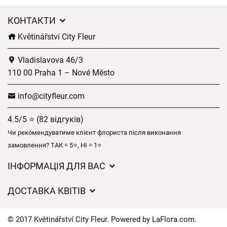
КОНТАКТИ
Květinářství City Fleur
Vladislavova 46/3
110 00 Praha 1 – Nové Město
info@cityfleur.com
4.5/5 ⭐ (82 відгуків)
Чи рекомендуватиме клієнт флориста після виконання
замовлення? ТАК = 5⭐, НІ = 1⭐
ІНФОРМАЦІЯ ДЛЯ ВАС
Загальні умови ведення господарської діяльності
ДОСТАВКА КВІТІВ
Захист персональних даних
Вартість доставки
Час доставки квітів – огляд можливостей
© 2017 Květinářství City Fleur. Powered by
LaFlora.com
.
Куди ми доставляємо квіти