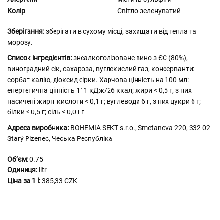
Колір
Світло-зеленуватий
Зберігання:
зберігати в сухому місці, захищати від тепла та
морозу.
Список інгредієнтів:
знеалкоголізоване вино з ЄС (80%),
виноградний сік, сахароза, вуглекислий газ, консерванти:
сорбат калію, діоксид сірки. Харчова цінність на 100 мл:
енергетична цінність 111 кДж/26 ккал; жири < 0,5 г, з них
насичені жирні кислоти < 0,1 г; вуглеводи 6 г, з них цукри 6 г;
білки < 0,5 г; сіль < 0,01 г
Адреса виробника:
BOHEMIA SEKT s.r.o., Smetanova 220, 332 02
Starý Plzenec, Чеська Республіка
Обʼєм:
0.75
Одиниця:
litr
Ціна за 1 l:
385,33 CZK