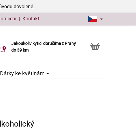
důvodu dovolené.
doručení
|
Kontakt
Jakoukoliv kytici doručíme z Prahy
Možnost vyzvednout v naší květince
do 39 km
Dárky ke květinám
lkoholický