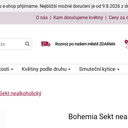
 e-shop přijímáme. Nejbližší možné doručení je od 9.8.2026 z 
O nás
|
Kam doručujeme květiny
|
Ceny za 
Rozvoz po našem městě ZDARMA
Možný výběr času a dne doručení
tosti
Květiny podle druhu
Smuteční kytice
ekt nealkoholický
Bohemia Sekt nea