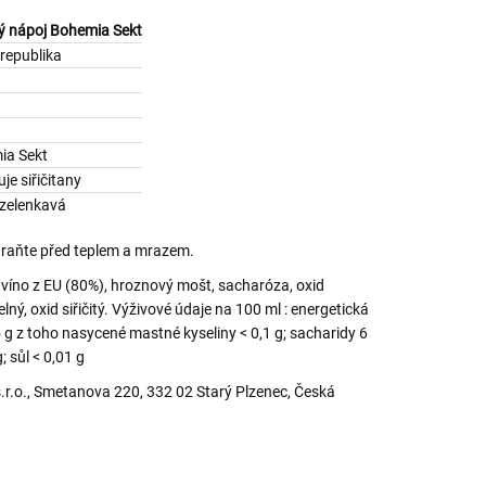
ný nápoj Bohemia Sekt
republika
ia Sekt
je siřičitany
 zelenkavá
hraňte před teplem a mrazem.
víno z EU (80%), hroznový mošt, sacharóza, oxid
lný, oxid siřičitý. Výživové údaje na 100 ml : energetická
 g z toho nasycené mastné kyseliny < 0,1 g; sacharidy 6
; sůl < 0,01 g
.o., Smetanova 220, 332 02 Starý Plzenec, Česká