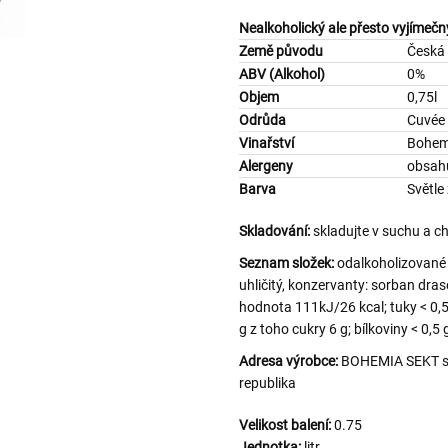
Nealkoholický ale přesto vyjímeč
Země původu
Česká 
ABV (Alkohol)
0%
Objem
0,75l
Odrůda
Cuvée
Vinařství
Bohem
Alergeny
obsahu
Barva
Světle
Skladování:
skladujte v suchu a c
Seznam složek:
odalkoholizované 
uhličitý, konzervanty: sorban drase
hodnota 111kJ/26 kcal; tuky < 0,5
g z toho cukry 6 g; bílkoviny < 0,5 g
Adresa výrobce:
BOHEMIA SEKT s.r
republika
Velikost balení:
0.75
Jednotka:
litr