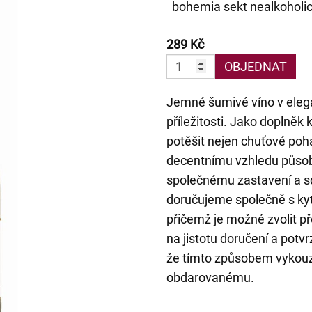
bohemia sekt nealkoholi
289 Kč
OBJEDNAT
Jemné šumivé víno v elega
příležitosti. Jako doplněk 
potěšit nejen chuťové pohár
decentnímu vzhledu působí
společnému zastavení a sd
doručujeme společně s kyt
přičemž je možné zvolit p
na jistotu doručení a potv
že tímto způsobem vykou
obdarovanému.