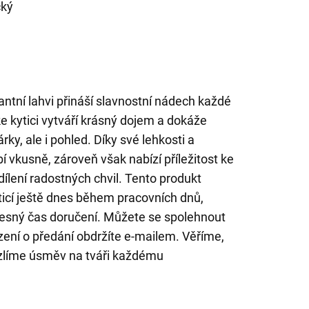
cký
ntní lahvi přináší slavnostní nádech každé
ke kytici vytváří krásný dojem a dokáže
ky, ale i pohled. Díky své lehkosti a
 vkusně, zároveň však nabízí příležitost ke
ílení radostných chvil. Tento produkt
icí ještě dnes během pracovních dnů,
řesný čas doručení. Můžete se spolehnout
rzení o předání obdržíte e-mailem. Věříme,
zlíme úsměv na tváři každému