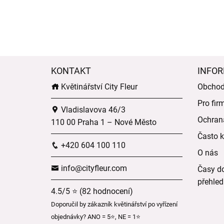
KONTAKT
INFOR
Květinářství City Fleur
Obchod
Pro fir
Vladislavova 46/3
Ochran
110 00 Praha 1 – Nové Město
Často k
+420 604 100 110
O nás
info@cityfleur.com
Časy do
přehled
4.5/5 ⭐ (82 hodnocení)
Doporučil by zákazník květinářství po vyřízení
objednávky? ANO = 5⭐, NE = 1⭐