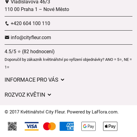
Vladislavova 46/3
110 00 Praha 1 – Nové Město
+420 604 100 110
info@cityfleur.com
4.5/5 ⭐ (82 hodnocení)
Doporučil by zákazník květinářství po vyřízení objednávky? ANO = 5⭐, NE =
1⭐
INFORMACE PRO VÁS
Obchodní podmínky
ROZVOZ KVĚTIN
Pro firmy
Ceny za doručení
Ochrana osobních údajů
© 2017 Květinářství City Fleur. Powered by
LaFlora.com
.
Kam doručujeme květiny
Často kladené dotazy
Cookies
O nás
Kontakt