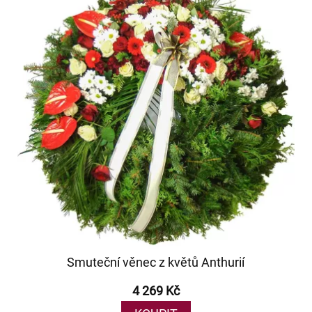
Smuteční věnec z květů Anthurií
4 269 Kč