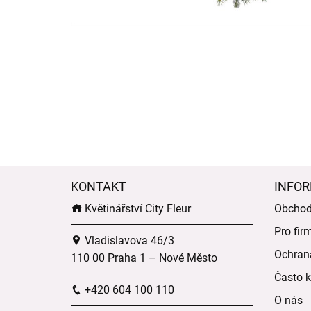
KONTAKT
INFOR
Květinářství City Fleur
Obchod
Pro fir
Vladislavova 46/3
Ochran
110 00 Praha 1 – Nové Město
Často k
+420 604 100 110
O nás