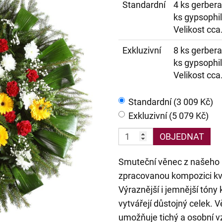
Standardní
4 ks gerbera
ks gypsophil
Velikost cca
Exkluzivní
8 ks gerbera
ks gypsophil
Velikost cca
Standardní (3 009 Kč)
Exkluzivní (5 079 Kč)
OBJEDNAT
Smuteční věnec z našeho k
zpracovanou kompozici kvě
Výraznější i jemnější tóny
vytvářejí důstojný celek. 
umožňuje tichý a osobní 