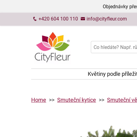
Objednávky přes
+420 604 100 110
info@cityfleur.com
Květiny podle příleži
Home
Smuteční kytice
Smuteční vě