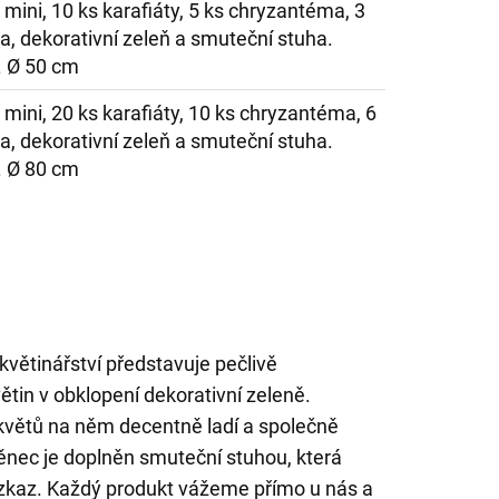
 mini, 10 ks karafiáty, 5 ks chryzantéma, 3
a, dekorativní zeleň a smuteční stuha.
. Ø 50 cm
 mini, 20 ks karafiáty, 10 ks chryzantéma, 6
a, dekorativní zeleň a smuteční stuha.
. Ø 80 cm
větinářství představuje pečlivě
tin v obklopení dekorativní zeleně.
 květů na něm decentně ladí a společně
Věnec je doplněn smuteční stuhou, která
vzkaz. Každý produkt vážeme přímo u nás a