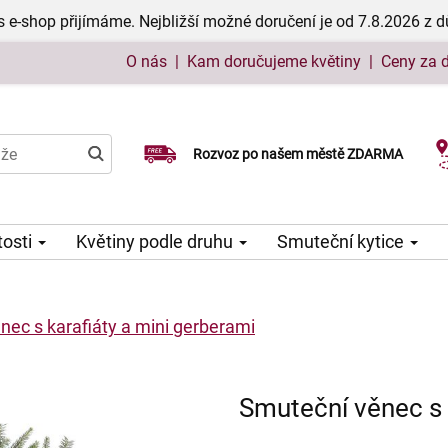
 e-shop přijímáme. Nejbližší možné doručení je od 7.8.2026 z 
O nás
|
Kam doručujeme květiny
|
Ceny za 
Rozvoz po našem městě ZDARMA
Možný výběr času a dne doručení
tosti
Květiny podle druhu
Smuteční kytice
nec s karafiáty a mini gerberami
Smuteční věnec s 