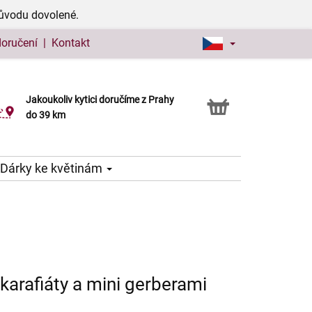
důvodu dovolené.
doručení
|
Kontakt
Jakoukoliv kytici doručíme z Prahy
Možnost vyzvednout v naší květince
do 39 km
Dárky ke květinám
karafiáty a mini gerberami