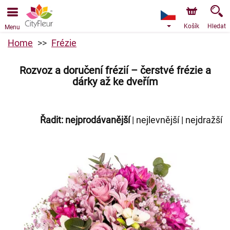
Objednávky přes e-shop přijímáme. Nejbližší možné
doručení je od 10.8.2026 z důvodu dovolené.
Košík
Hledat
Menu
Home
Frézie
Rozvoz a doručení frézií – čerstvé frézie a
dárky až ke dveřím
Řadit:
nejprodávanější
|
nejlevnější
|
nejdražší