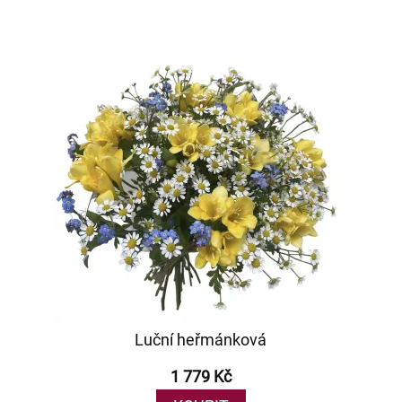
Luční heřmánková
1 779 Kč