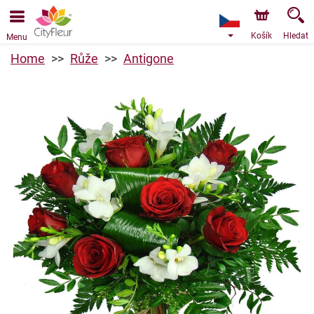
Objednávky přes e-shop přijímáme. Nejbližší možné
doručení je od 10.8.2026 z důvodu dovolené.
Košík
Hledat
Menu
Home
Růže
Antigone