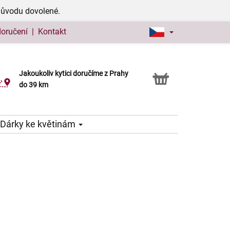
důvodu dovolené.
doručení
|
Kontakt
Jakoukoliv kytici doručíme z Prahy
Možnost vyzvednout v naší květince
do 39 km
Dárky ke květinám