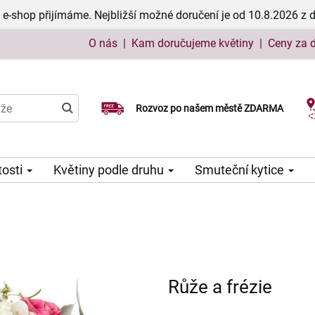
 e-shop přijímáme. Nejbližší možné doručení je od 10.8.2026 z 
O nás
|
Kam doručujeme květiny
|
Ceny za 
Rozvoz po našem městě ZDARMA
Možný výběr času a dne doručení
tosti
Květiny podle druhu
Smuteční kytice
Růže a frézie