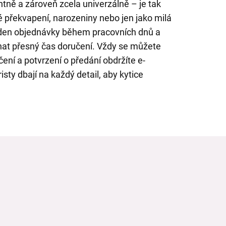
ntně a zároveň zcela univerzálně – je tak
é překvapení, narozeniny nebo jen jako milá
den objednávky během pracovních dnů a
nat přesný čas doručení. Vždy se můžete
čení a potvrzení o předání obdržíte e-
sty dbají na každý detail, aby kytice