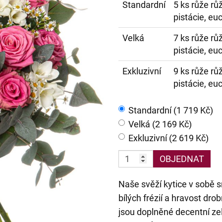
Standardní
5 ks růže rů
pistácie, eu
Velká
7 ks růže rů
pistácie, eu
Exkluzivní
9 ks růže rů
pistácie, eu
Standardní (1 719 Kč)
Velká (2 169 Kč)
Exkluzivní (2 619 Kč)
OBJEDNAT
Naše svěží kytice v sobě 
bílých frézií a hravost dr
jsou doplněné decentní zel