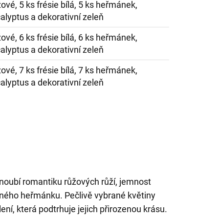
žové, 5 ks frésie bílá, 5 ks heřmánek,
calyptus a dekorativní zeleň
žové, 6 ks frésie bílá, 6 ks heřmánek,
calyptus a dekorativní zeleň
žové, 7 ks frésie bílá, 7 ks heřmánek,
calyptus a dekorativní zeleň
snoubí romantiku růžových růží, jemnost
obného heřmánku. Pečlivě vybrané květiny
ení, která podtrhuje jejich přirozenou krásu.