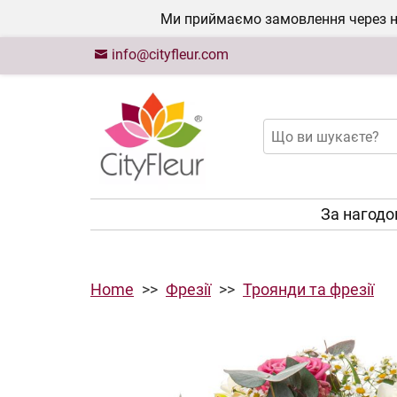
Ми приймаємо замовлення через на
info@cityfleur.com
За нагод
Home
Фрезії
Троянди та фрезії