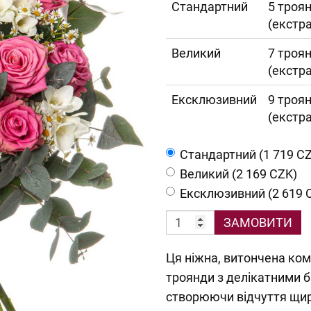
Cтандартний
5 троян
(екстра
Великий
7 троян
(екстра
Ексклюзивний
9 троян
(екстра
Cтандартний (1 719 C
Великий (2 169 CZK)
Ексклюзивний (2 619 
ЗАМОВИТИ
Ця ніжна, витончена ком
троянди з делікатними б
створюючи відчуття щиро