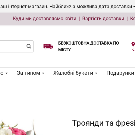
ш інтернет-магазин. Найближча можлива дата доставки — 0
Куди ми доставляємо квіти
|
Вартість доставки
|
К
БЕЗКОШТОВНА ДОСТАВКА ПО
Виберіть дату доставки
МІСТУ
ою
За типом
Жалобні букети
Подарунки 
Троянди та фрезі