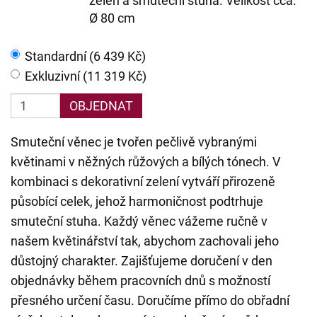
zeleň a smuteční stuha. Velikost cca.
Ø 80 cm
Standardní (6 439 Kč)
Exkluzivní (11 319 Kč)
OBJEDNAT
Smuteční věnec je tvořen pečlivě vybranými
květinami v něžných růžových a bílých tónech. V
kombinaci s dekorativní zelení vytváří přirozeně
působící celek, jehož harmoničnost podtrhuje
smuteční stuha. Každý věnec vážeme ručně v
našem květinářství tak, abychom zachovali jeho
důstojný charakter. Zajišťujeme doručení v den
objednávky během pracovních dnů s možností
přesného určení času. Doručíme přímo do obřadní