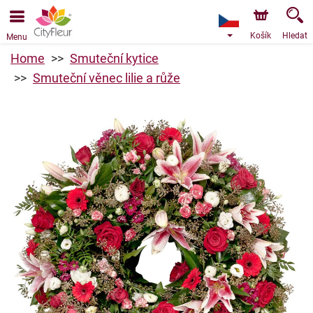
Objednávky přes e-shop přijímáme. Nejbližší možné
doručení je od 9.8.2026 z důvodu dovolené.
Košík
Hledat
Menu
Home
Smuteční kytice
Smuteční věnec lilie a růže