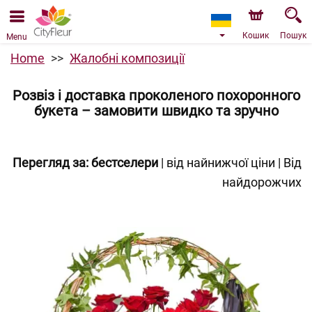
Ми приймаємо замовлення через наш інтернет-
магазин. Найближча можлива дата доставки —
07.08.2026 у зв’язку з відпусткою.
Кошик
Пошук
Menu
Home
Жалобні композиції
Розвіз і доставка проколеного похоронного
букета – замовити швидко та зручно
Перегляд за:
бестселери
|
від найнижчої ціни
|
Від
найдорожчих