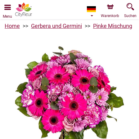
Bestellungen über unseren Onlineshop nehmen wir gerne
entgegen. Der frühestmögliche Liefertermin ist ab dem
10.08.2026 aufgrund von Betriebsurlaub.
Warenkorb
Suchen
Menu
Home
Gerbera und Germini
Pinke Mischung