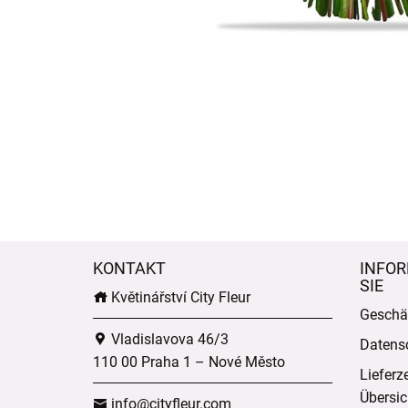
KONTAKT
INFOR
SIE
Květinářství City Fleur
Geschä
Vladislavova 46/3
Datens
110 00 Praha 1 – Nové Město
Lieferz
Übersic
info@cityfleur.com