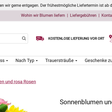
n wir gerne entgegen. Der frühestmögliche Liefertermin ist ab 
Wohin wir Blumen liefern
|
Liefergebühren
|
Konta
Wählen Sie Ihr Lieferdatum
KOSTENLOSE LIEFERUNG VOR ORT
ass
Nach Typ
Trauersträuße
Geschenke z
n und rosa Rosen
Sonnenblumen un