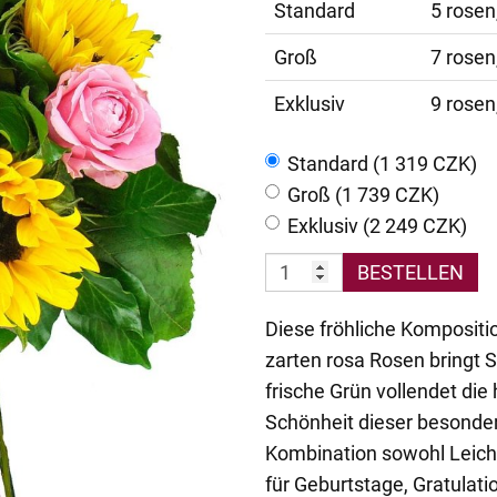
Standard
5 rosen
Groß
7 rosen
Exklusiv
9 rosen
Standard (1 319 CZK)
Groß (1 739 CZK)
Exklusiv (2 249 CZK)
BESTELLEN
Diese fröhliche Komposit
zarten rosa Rosen bringt
frische Grün vollendet die
Schönheit dieser besonder
Kombination sowohl Leichti
für Geburtstage, Gratulat